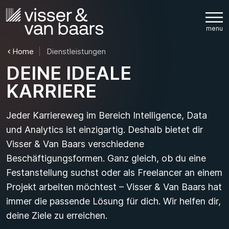
Home
Dienstleistungen
D
E
I
N
E
I
D
E
A
L
E
K
A
R
R
I
E
R
E
Jeder Karriereweg im Bereich Intelligence, Data
und Analytics ist einzigartig. Deshalb bietet dir
Visser & Van Baars verschiedene
Beschäftigungsformen. Ganz gleich, ob du eine
Festanstellung suchst oder als Freelancer an einem
Projekt arbeiten möchtest – Visser & Van Baars hat
immer die passende Lösung für dich. Wir helfen dir,
deine Ziele zu erreichen.