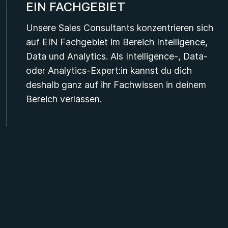
EIN FACHGEBIET
Unsere Sales Consultants konzentrieren sich
auf EIN Fachgebiet im Bereich Intelligence,
Data und Analytics. Als Intelligence-, Data-
oder Analytics-Expert:in kannst du dich
deshalb ganz auf ihr Fachwissen in deinem
Bereich verlassen.
EINE ART VON BESCHÄFTIGUNG
Unsere Sales Consultants konzentrieren sich
jeweils nur auf EINE Beschäftigungsart,
Festanstellung oder Freelancing. Dank dieser
Spezialisierung wissen sie genau, wo
Intelligence-, Data- und Analytics-Stellen zu