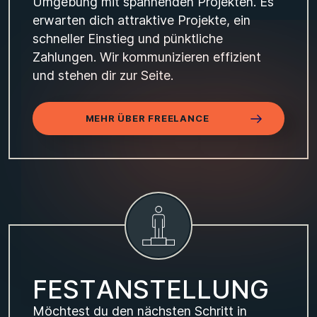
Umgebung mit spannenden Projekten. Es
erwarten dich attraktive Projekte, ein
schneller Einstieg und pünktliche
Zahlungen. Wir kommunizieren effizient
und stehen dir zur Seite.
MEHR ÜBER FREELANCE
F
E
S
T
A
N
S
T
E
L
L
U
N
G
Möchtest du den nächsten Schritt in