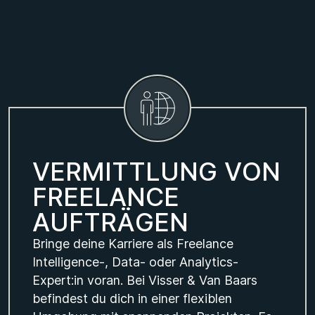
V
E
R
M
I
T
T
L
U
N
G
V
O
N
F
R
E
E
L
A
N
C
E
A
U
F
T
R
Ä
G
E
N
Bringe deine Karriere als Freelance
Intelligence-, Data- oder Analytics-
Expert:in voran. Bei Visser & Van Baars
befindest du dich in einer flexiblen