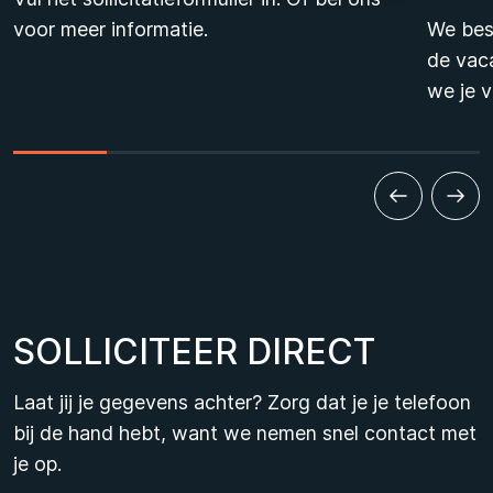
voor meer informatie.
We bes
de vaca
we je v
S
O
L
L
I
C
I
T
E
E
R
D
I
R
E
C
T
Laat jij je gegevens achter? Zorg dat je je telefoon
bij de hand hebt, want we nemen snel contact met
je op.