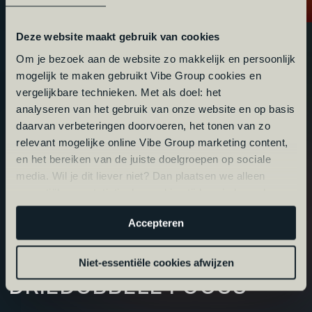
I
N
T
E
L
L
I
G
E
N
C
E
,
D
A
T
A
&
A
N
A
L
Y
T
I
C
S
Deze website maakt gebruik van cookies
Om je bezoek aan de website zo makkelijk en persoonlijk
Wil jij je jezelf verder ontwikkelen als data- of
mogelijk te maken gebruikt Vibe Group cookies en
intelligence professional? Visser & Van Baars stemt
vergelijkbare technieken. Met als doel: het
analyseren van het gebruik van onze website en op basis
ambities, skills en persoonlijkheden op elkaar af om
daarvan verbeteringen doorvoeren, het tonen van zo
de organisatie en baan te vinden die het beste bij
relevant mogelijke online Vibe Group marketing content,
jou past.
en het bereiken van de juiste doelgroepen op sociale
media. Wil je dit liever niet? Dan plaatsen we alleen
essentiële- en statistische cookies tijdens je bezoek.
LEES MEER OVER VISSER & VAN BAARS
Meer weten? Klik hierboven op 'Details' of lees onze
Accepteren
privacyverklaring
.
Niet-essentiële cookies afwijzen
D
R
I
E
D
U
B
B
E
L
E
F
O
C
U
S