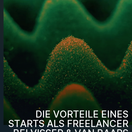
D
I
E
V
O
R
T
E
I
L
E
E
I
N
E
S
S
T
A
R
T
S
A
L
S
F
R
E
E
L
A
N
C
E
R