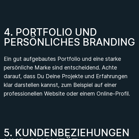
4
.
P
O
R
T
F
O
L
I
O
U
N
D
P
E
R
S
Ö
N
L
I
C
H
E
S
B
R
A
N
D
I
N
G
Ein gut aufgebautes Portfolio und eine starke
persönliche Marke sind entscheidend. Achte
darauf, dass Du Deine Projekte und Erfahrungen
klar darstellen kannst, zum Beispiel auf einer
professionellen Website oder einem Online-Profil.
5
.
K
U
N
D
E
N
B
E
Z
I
E
H
U
N
G
E
N