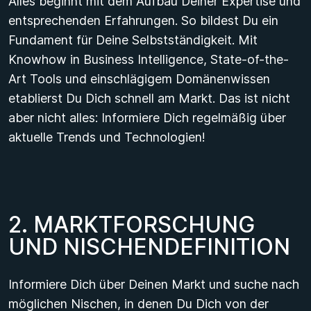
Alles beginnt mit dem Aufbau Deiner Expertise und
entsprechenden Erfahrungen. So bildest Du ein
Fundament für Deine Selbstständigkeit. Mit
Knowhow in Business Intelligence, State-of-the-
Art Tools und einschlägigem Domänenwissen
etablierst Du Dich schnell am Markt. Das ist nicht
aber nicht alles: Informiere Dich regelmäßig über
aktuelle Trends und Technologien!
2
.
M
A
R
K
T
F
O
R
S
C
H
U
N
G
U
N
D
N
I
S
C
H
E
N
D
E
F
I
N
I
T
I
O
N
Informiere Dich über Deinen Markt und suche nach
möglichen Nischen, in denen Du Dich von der