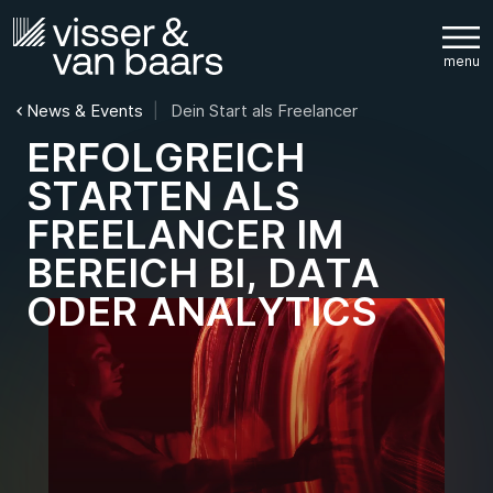
News & Events
Dein Start als Freelancer
E
R
F
O
L
G
R
E
I
C
H
S
T
A
R
T
E
N
A
L
S
F
R
E
E
L
A
N
C
E
R
I
M
B
E
R
E
I
C
H
B
I
,
D
A
T
A
O
D
E
R
A
N
A
L
Y
T
I
C
S