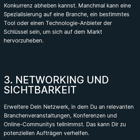
Konkurrenz abheben kannst. Manchmal kann eine
Spezialisierung auf eine Branche, ein bestimmtes
Tool oder einen Technologie-Anbieter der
Schlüssel sein, um sich auf dem Markt
hervorzuheben.
3
.
N
E
T
W
O
R
K
I
N
G
U
N
D
S
I
C
H
T
B
A
R
K
E
I
T
Erweitere Dein Netzwerk, in dem Du an relevanten
Branchenveranstaltungen, Konferenzen und
Online-Communitys teilnimmst. Das kann Dir zu
potenziellen Aufträgen verhelfen.