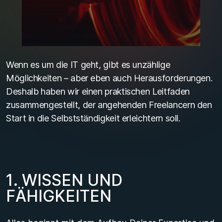
Wenn es um die IT geht, gibt es unzählige
Möglichkeiten – aber eben auch Herausforderungen.
Deshalb haben wir einen praktischen Leitfaden
zusammengestellt, der angehenden Freelancern den
Start in die Selbstständigkeit erleichtern soll.
1
.
W
I
S
S
E
N
U
N
D
F
Ä
H
I
G
K
E
I
T
E
N