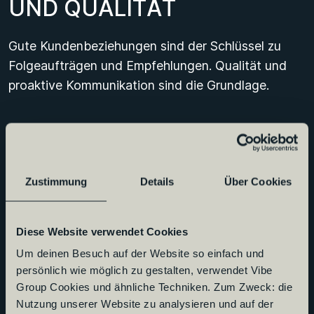
U
N
D
Q
U
A
L
I
T
Ä
T
Gute Kundenbeziehungen sind der Schlüssel zu
Folgeaufträgen und Empfehlungen. Qualität und
proaktive Kommunikation sind die Grundlage.
6
.
S
T
Ä
N
D
I
G
E
Zustimmung
Details
Über Cookies
W
E
I
T
E
R
B
I
L
D
U
N
G
U
N
D
W
A
C
H
S
T
U
M
Diese Website verwendet Cookies
Um deinen Besuch auf der Website so einfach und
Die IT-Welt steht niemals still, also bleib up to date:
persönlich wie möglich zu gestalten, verwendet Vibe
Informiere Dich über Trends, nimm an Schulungen
Group Cookies und ähnliche Techniken. Zum Zweck: die
teil und erhalte entsprechende Zertifikate.
Nutzung unserer Website zu analysieren und auf der