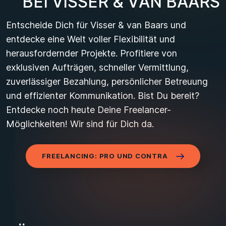
B
E
I
V
I
S
S
E
R
&
V
A
N
B
A
A
R
S
Entscheide Dich für Visser & van Baars und
entdecke eine Welt voller Flexibilität und
herausfordernder Projekte. Profitiere von
exklusiven Aufträgen, schneller Vermittlung,
zuverlässiger Bezahlung, persönlicher Betreuung
und effizienter Kommunikation. Bist Du bereit?
Entdecke noch heute Deine Freelancer-
Möglichkeiten! Wir sind für Dich da.
FREELANCING: PRO UND CONTRA